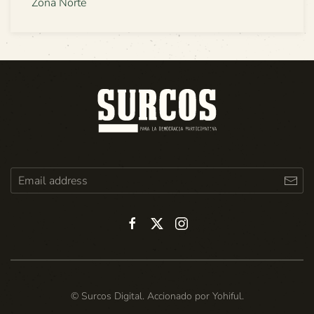
Zona Norte
© Surcos Digital. Accionado por
Yohiful
.