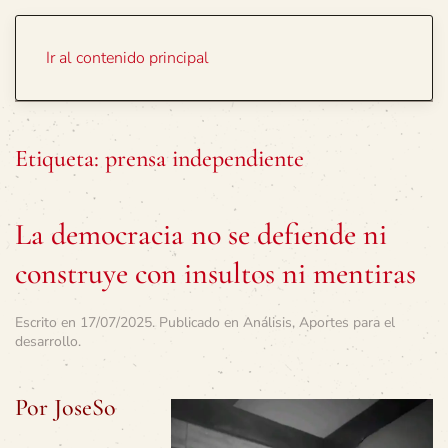
Portada
Temas
Ir al contenido principal
Etiqueta:
prensa independiente
La democracia no se defiende ni
construye con insultos ni mentiras
Escrito en
17/07/2025
. Publicado en
Análisis
,
Aportes para el
desarrollo
.
Por JoseSo