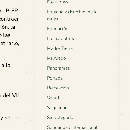
Elecciones
el PrEP
Equidad y derechos de la
contraer
mujer
ión, la
Formación
o las
Lucha Cultural
tirarlo,
Madre Tierra
Mi Arado
 a la
Panoramas
Portada
Recreación
n del VIH
Salud
Seguridad
 y se
Sin categoría
Solidaridad internacional