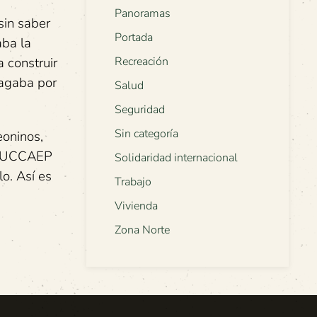
Panoramas
sin saber
Portada
aba la
 construir
Recreación
pagaba por
Salud
Seguridad
Sin categoría
eoninos,
la UCCAEP
Solidaridad internacional
o. Así es
Trabajo
Vivienda
Zona Norte