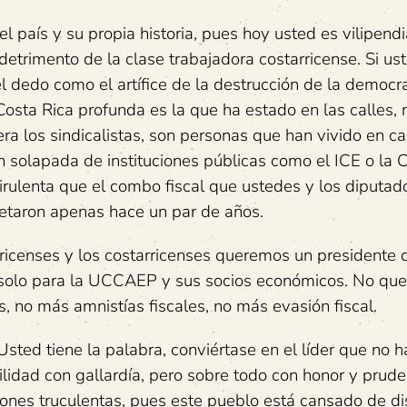
el país y su propia historia, pues hoy usted es vilipend
detrimento de la clase trabajadora costarricense. Si us
el dedo como el artífice de la destrucción de la democr
Costa Rica profunda es la que ha estado en las calles, 
uiera los sindicalistas, son personas que han vivido en c
ión solapada de instituciones públicas como el ICE o la
irulenta que el combo fiscal que ustedes y los diputad
etaron apenas hace un par de años.
ricenses y los costarricenses queremos un presidente 
o solo para la UCCAEP y sus socios económicos. No qu
 no más amnistías fiscales, no más evasión fiscal.
sted tiene la palabra, conviértase en el líder que no h
lidad con gallardía, pero sobre todo con honor y prude
ones truculentas, pues este pueblo está cansado de di