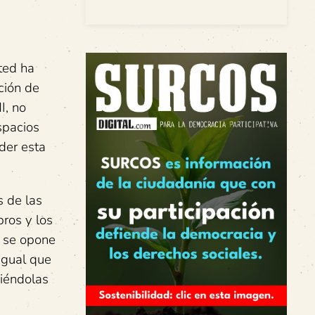
ted ha
ción de
I, no
spacios
der esta
s de las
ros y los
d se opone
igual que
iéndolas