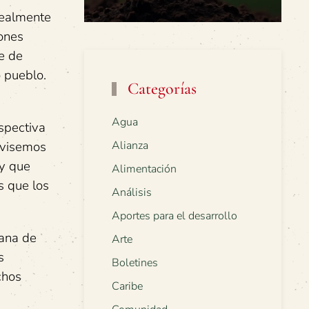
realmente
ones
e de
 pueblo.
Categorías
Agua
rspectiva
Revisemos
Alianza
ay que
Alimentación
s que los
Análisis
Aportes para el desarrollo
dana de
Arte
s
Boletines
chos
Caribe