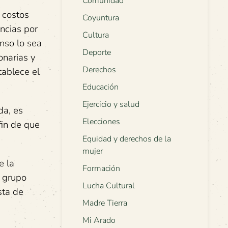
Comunidad
 costos
Coyuntura
ncias por
Cultura
nso lo sea
Deporte
onarias y
Derechos
tablece el
Educación
Ejercicio y salud
da, es
Elecciones
fin de que
Equidad y derechos de la
mujer
e la
Formación
u grupo
Lucha Cultural
sta de
Madre Tierra
Mi Arado