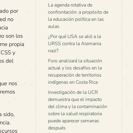
La agenda rotativa de
iado por
confrontación: a propósito de
ted no
la educación política en las
aulas
acia
no son los
¿Por qué USA se alió a la
arne propia
URSS contra la Alemania
nazi?
 CCSS y
os del
Foro analizará la situación
actual y los desafíos en la
recuperación de territorios
indígenas en Costa Rica
que nos
eremos
Investigación de la UCR
demuestra que el impacto
del clima y la contaminación
a sido,
sobre la salud respiratoria
puede aparecer semanas
ncia.
después
scursos