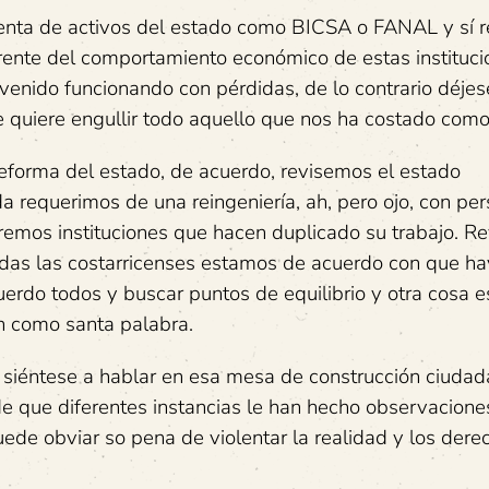
venta de activos del estado como BICSA o FANAL y sí 
rente del comportamiento económico de estas instituci
venido funcionando con pérdidas, de lo contrario déjes
 quiere engullir todo aquello que nos ha costado como
eforma del estado, de acuerdo, revisemos el estado
da requerimos de una reingeniería, ah, pero ojo, con pe
ndiremos instituciones que hacen duplicado su trabajo. 
odas las costarricenses estamos de acuerdo con que h
rdo todos y buscar puntos de equilibrio y otra cosa e
n como santa palabra.
 siéntese a hablar en esa mesa de construcción ciuda
e que diferentes instancias le han hecho observacione
puede obviar so pena de violentar la realidad y los dere