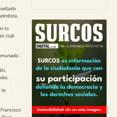
 sellado
dridista.
n lo
el club
ncomunado
ín,
dio.
 lo
 Francisco