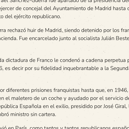
afael Sánchez-Guerra fue apartado de la presidencia de
 ejercer de concejal del Ayuntamiento de Madrid hasta 
 del ejército republicano.
rra rechazó huir de Madrid, siendo detenido por los fra
ienda. Fue encarcelado junto al socialista Julián Beste
rada dictadura de Franco le condenó a cadena perpetua 
, es decir por su fidelidad inquebrantable a la Segund
 diferentes prisiones franquistas hasta que, en 1946,
en el maletero de un coche y ayudado por el servicio d
ública Española en el exilio, presidido por José Giral, 
bró ministro sin cartera.
vió en París, como tantos y tantos republicanos españo