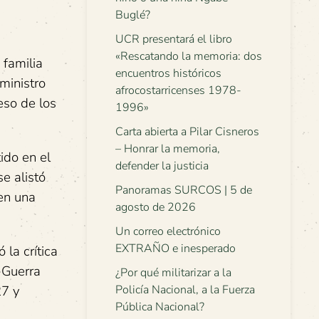
Buglé?
UCR presentará el libro
«Rescatando la memoria: dos
 familia
encuentros históricos
ministro
afrocostarricenses 1978-
eso de los
1996»
Carta abierta a Pilar Cisneros
– Honrar la memoria,
ido en el
defender la justicia
e alistó
Panoramas SURCOS | 5 de
 en una
agosto de 2026
Un correo electrónico
EXTRAÑO e inesperado
ó la crítica
-Guerra
¿Por qué militarizar a la
27 y
Policía Nacional, a la Fuerza
Pública Nacional?