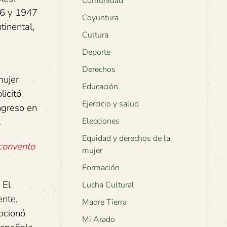
Comunidad
46 y 1947
Coyuntura
tinental,
Cultura
Deporte
Derechos
mujer
Educación
licitó
Ejercicio y salud
ngreso en
.
Elecciones
Equidad y derechos de la
convento
mujer
Formación
 El
Lucha Cultural
ente,
Madre Tierra
ocionó
Mi Arado