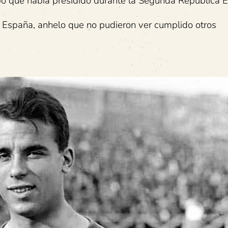
uipo que había presidido durante la Segunda República 
 España, anhelo que no pudieron ver cumplido otros