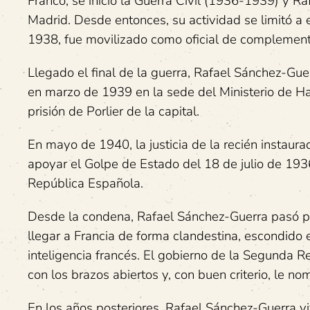
Franco, se inició la Guerra Civil (1936-1939) y R
Madrid. Desde entonces, su actividad se limitó a
1938, fue movilizado como oficial de complemento
Llegado el final de la guerra, Rafael Sánchez-Gue
en marzo de 1939 en la sede del Ministerio de Hac
prisión de Porlier de la capital.
En mayo de 1940, la justicia de la recién instau
apoyar el Golpe de Estado del 18 de julio de 1936
República Española.
Desde la condena, Rafael Sánchez-Guerra pasó por
llegar a Francia de forma clandestina, escondido 
inteligencia francés. El gobierno de la Segunda Rep
con los brazos abiertos y, con buen criterio, le nom
En los años posteriores, Rafael Sánchez-Guerra vi