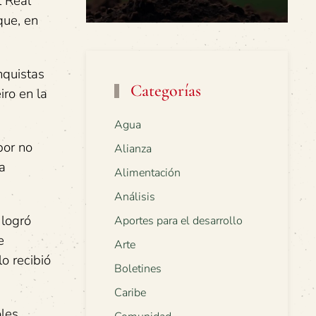
l Real
que, en
nquistas
Categorías
iro en la
Agua
por no
Alianza
a
Alimentación
Análisis
 logró
Aportes para el desarrollo
e
Arte
lo recibió
Boletines
Caribe
les.