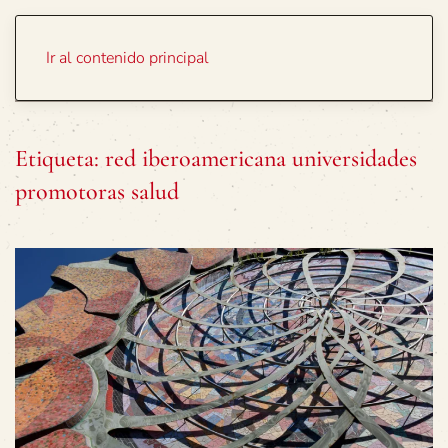
Portada
Temas
Ir al contenido principal
Etiqueta:
red iberoamericana universidades
promotoras salud