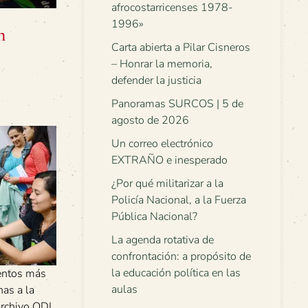
afrocostarricenses 1978-
1996»
n
Carta abierta a Pilar Cisneros
– Honrar la memoria,
defender la justicia
Panoramas SURCOS | 5 de
agosto de 2026
Un correo electrónico
EXTRAÑO e inesperado
¿Por qué militarizar a la
Policía Nacional, a la Fuerza
Pública Nacional?
La agenda rotativa de
confrontación: a propósito de
la educación política en las
entos más
aulas
nas a la
archivo ODI.