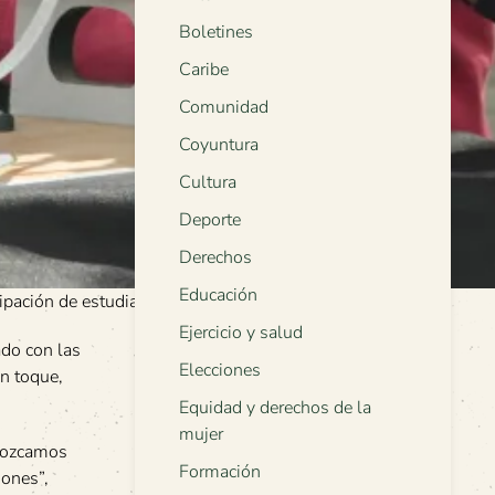
Boletines
Caribe
Comunidad
Coyuntura
Cultura
Deporte
Derechos
Educación
ipación de estudiantes. Foto: archivo ODI.
Ejercicio y salud
ado con las
Elecciones
ón toque,
Equidad y derechos de la
mujer
onozcamos
Formación
iones”,