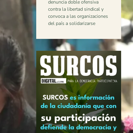
denuncia doble ofensiva
contra la libertad sindical y
convoca a las organizaciones
del país a solidarizarse