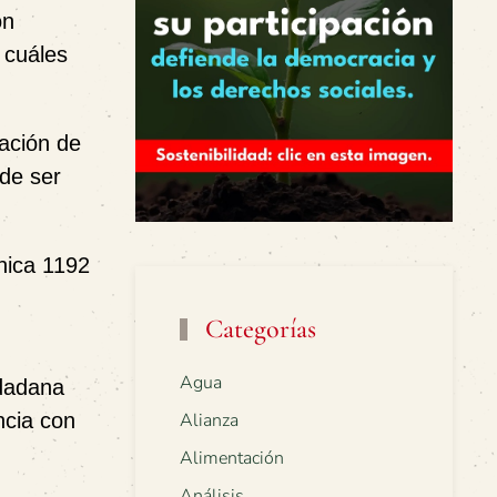
ón
 cuáles
vación de
ede ser
nica 1192
Categorías
Agua
udadana
ncia con
Alianza
Alimentación
Análisis