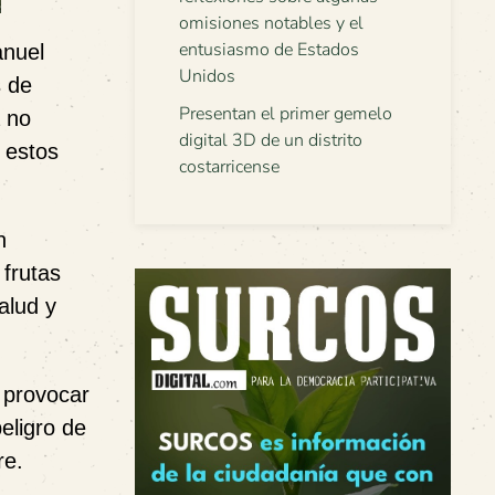
omisiones notables y el
entusiasmo de Estados
anuel
Unidos
s de
Presentan el primer gemelo
a no
digital 3D de un distrito
 estos
costarricense
n
frutas
alud y
e provocar
eligro de
re.