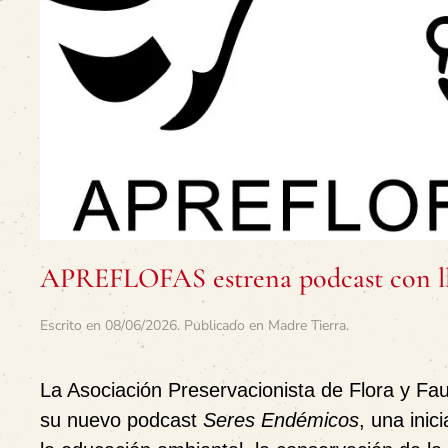
APREFLOFAS estrena podcast con lla
Escrito en
08/06/2026
. Publicado en
Madre Tierra
.
La Asociación Preservacionista de Flora y F
su nuevo podcast
Seres Endémicos
, una ini