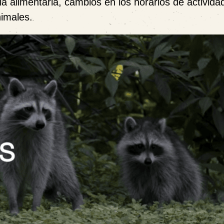
a alimentaria, cambios en los horarios de activida
nimales.