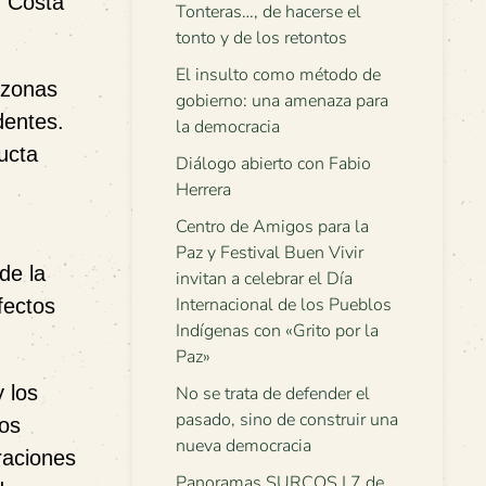
n Costa
Tonteras…, de hacerse el
tonto y de los retontos
El insulto como método de
 zonas
gobierno: una amenaza para
dentes.
la democracia
ucta
Diálogo abierto con Fabio
Herrera
Centro de Amigos para la
Paz y Festival Buen Vivir
de la
invitan a celebrar el Día
Internacional de los Pueblos
fectos
Indígenas con «Grito por la
Paz»
 los
No se trata de defender el
pasado, sino de construir una
tos
nueva democracia
raciones
Panoramas SURCOS | 7 de