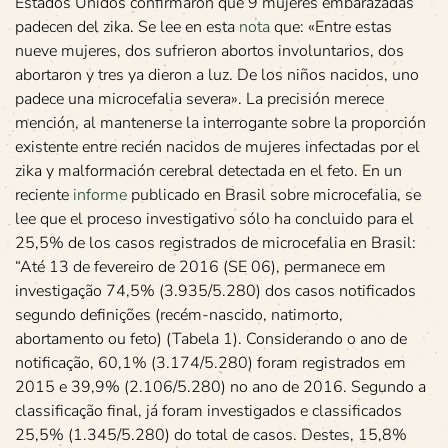
Estados Unidos confirmaron que 9 mujeres embarazadas
padecen del zika. Se lee en esta
nota
que: «Entre estas
nueve mujeres, dos sufrieron abortos involuntarios, dos
abortaron y tres ya dieron a luz. De los niños nacidos, uno
padece una microcefalia severa». La precisión merece
mención, al mantenerse la interrogante sobre la proporción
existente entre recién nacidos de mujeres infectadas por el
zika y malformación cerebral detectada en el feto. En un
reciente
informe
publicado en Brasil sobre microcefalia, se
lee que el proceso investigativo sólo ha concluido para el
25,5% de los casos registrados de microcefalia en Brasil:
“Até 13 de fevereiro de 2016 (SE 06), permanece em
investigação 74,5% (3.935/5.280) dos casos notificados
segundo definições (recém-nascido, natimorto,
abortamento ou feto) (Tabela 1). Considerando o ano de
notificação, 60,1% (3.174/5.280) foram registrados em
2015 e 39,9% (2.106/5.280) no ano de 2016. Segundo a
classificação final, já foram investigados e classificados
25,5% (1.345/5.280) do total de casos. Destes, 15,8%