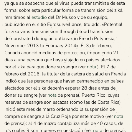
ya que se sospecha que el virus pueda transmitirse de esta
forma: sobre esta particular forma de transmisión del zika,
remitimos al
estudio
del Dr Musso y de su equipo,
publicado en el sitio Eurosurveillance, titulado. «Potential
for zika virus transmission through blood transfusion
demonstrated during an outbreak in French Polynesia,
November 2013 to February 2014». El 3 de febrero,
Canadá anunció medidas de protección, imponiendo 21
días a una persona que haya viajado en países afectados
por el zika para que done su sangre (ver
nota
). El 7 de
febrero del 2016, la titular de la cartera de salud en Francia
indicó que las personas que hayan permanecido en países
afectados por el zika deberán esperar 28 días antes de
donar su sangre (ver
nota
de prensa). Puerto Rico, cuyas
reservas de sangre son escazas (como las de Costa Rica)
inició este mes de marzo ordenando la suspensión de
compra de sangre a la Cruz Roja por este motivo (ver
nota
de prensa): al 4 de mazro contabiliza más de 40 casos, de
los cuales 9 son mujeres en gestación (ver
nota
de prensa).