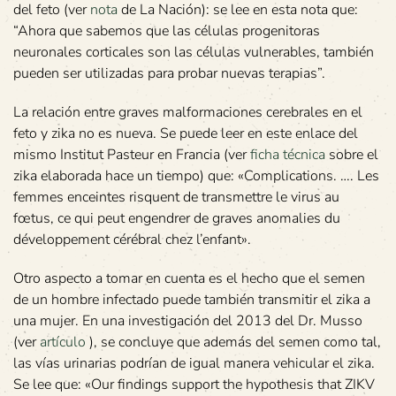
del feto (ver
nota
de La Nación): se lee en esta nota que:
“Ahora que sabemos que las células progenitoras
neuronales corticales son las células vulnerables, también
pueden ser utilizadas para probar nuevas terapias”.
La relación entre graves malformaciones cerebrales en el
feto y zika no es nueva. Se puede leer en este enlace del
mismo Institut Pasteur en Francia (ver
ficha técnica
sobre el
zika elaborada hace un tiempo) que: «Complications. …. Les
femmes enceintes risquent de transmettre le virus au
fœtus, ce qui peut engendrer de graves anomalies du
développement cérébral chez l’enfant».
Otro aspecto a tomar en cuenta es el hecho que el semen
de un hombre infectado puede también transmitir el zika a
una mujer. En una investigación del 2013 del Dr. Musso
(ver
artículo
), se concluye que además del semen como tal,
las vías urinarias podrían de igual manera vehicular el zika.
Se lee que: «Our findings support the hypothesis that ZIKV