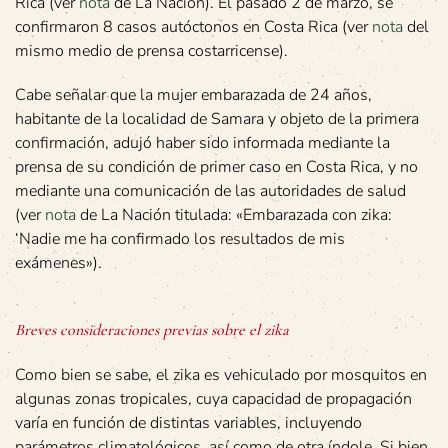
Rica (ver
nota
de La Nación). El pasado 2 de marzo, se
confirmaron 8 casos autóctonos en Costa Rica (ver
nota
del
mismo medio de prensa costarricense).
Cabe señalar que la mujer embarazada de 24 años,
habitante de la localidad de Samara y objeto de la primera
confirmación, adujó haber sido informada mediante la
prensa de su condición de primer caso en Costa Rica, y no
mediante una comunicación de las autoridades de salud
(ver
nota
de La Nación titulada: «Embarazada con zika:
‘Nadie me ha confirmado los resultados de mis
exámenes»).
Breves consideraciones previas sobre el zika
Como bien se sabe, el zika es vehiculado por mosquitos en
algunas zonas tropicales, cuya capacidad de propagación
varía en función de distintas variables, incluyendo
parámetros climatológicos, así como de otra índole. Si bien