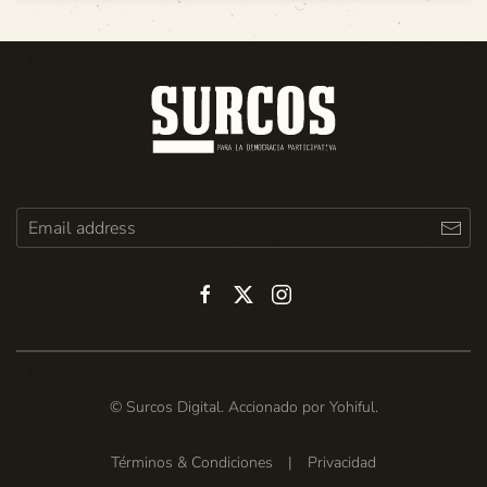
© Surcos Digital. Accionado por
Yohiful
.
Términos & Condiciones
|
Privacidad