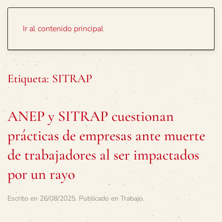
Portada
Temas
Ir al contenido principal
Etiqueta:
SITRAP
ANEP y SITRAP cuestionan
prácticas de empresas ante muerte
de trabajadores al ser impactados
por un rayo
Escrito en
26/08/2025
. Publicado en
Trabajo
.