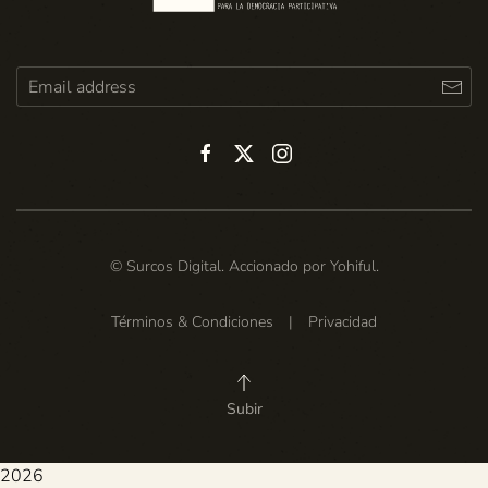
© Surcos Digital. Accionado por
Yohiful
.
Términos & Condiciones
|
Privacidad
Subir
2026