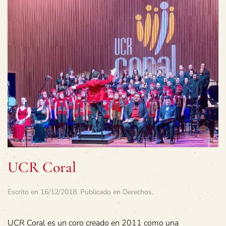
UCR Coral
Escrito en
16/12/2018
. Publicado en
Derechos
.
UCR Coral es un coro creado en 2011 como una