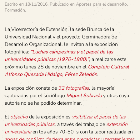
Escrito en
18/11/2016
. Publicado en
Aportes para el desarrollo
,
Formación
.
La Vicerrectoría de Extensión, la sede Brunca de la
Universidad Nacional y el proyecto Germinadora de
Desarrollo Organizacional, le invitan a la exposición
fotográfica:
“Luchas campesinas y el papel de las
universidades públicas (1970-1980)”
, a realizarse este
próximo lunes 28 de noviembre en el
Complejo Cultural
Alfonso Quesada Hidalgo, Pérez Zeledón
.
La exposición consta de
32 fotografías
, la mayoría
capturadas por el sociólogo
Miguel Sobrado
y otras cuya
autoría no se ha podido determinar.
El
objetivo
de la exposición es
visibilizar el papel de las
universidades públicas
, a través del trabajo de
extensión
universitaria
en los años 70-80´s con la labor realizada en
zonas de conflicto de tierra entre precaristas y terratenientes