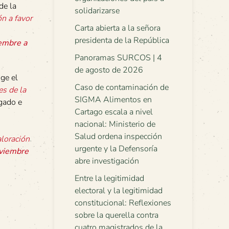
de la
solidarizarse
n a favor
Carta abierta a la señora
presidenta de la República
embre a
Panoramas SURCOS | 4
de agosto de 2026
ige el
Caso de contaminación de
es de la
SIGMA Alimentos en
igado e
Cartago escala a nivel
nacional: Ministerio de
Salud ordena inspección
loración
urgente y la Defensoría
viembre
abre investigación
Entre la legitimidad
electoral y la legitimidad
constitucional: Reflexiones
sobre la querella contra
cuatro magistrados de la