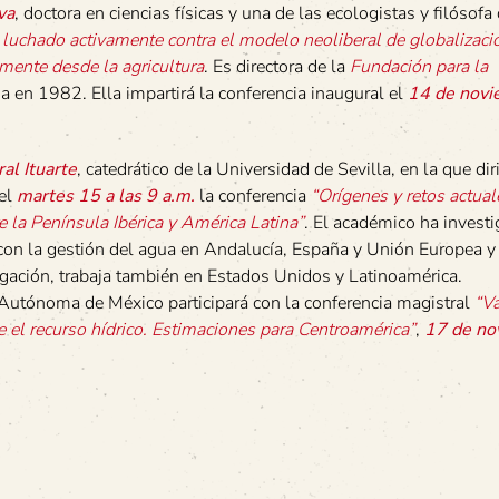
va
, doctora en ciencias físicas y una de las ecologistas y filósofa 
 luchado activamente contra el modelo neoliberal de globalizació
mente desde la agricultura
. Es directora de la
Fundación para la
a en 1982. Ella impartirá la conferencia inaugural el
14 de novi
al Ituarte
, catedrático de la Universidad de Sevilla, en la que dir
el
martes 15 a las 9 a.m.
la conferencia
“Orígenes y retos actual
 la Península Ibérica y América Latina”
. El académico ha invest
 con la gestión del agua en Andalucía, España y Unión Europea y
igación, trabaja también en Estados Unidos y Latinoamérica.
Autónoma de México participará con la conferencia magistral
“Va
 el recurso hídrico. Estimaciones para Centroamérica”
,
17 de no