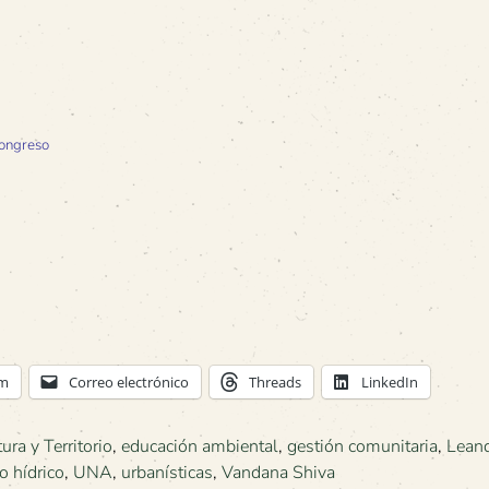
congreso
am
Correo electrónico
Threads
LinkedIn
ra y Territorio
,
educación ambiental
,
gestión comunitaria
,
Leand
o hídrico
,
UNA
,
urbanísticas
,
Vandana Shiva