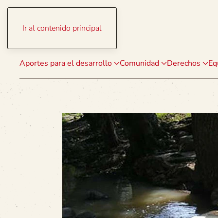
Ir al contenido principal
Aportes para el desarrollo
Comunidad
Derechos
Eq