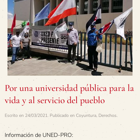
Por una universidad pública para la
vida y al servicio del pueblo
Escrito en
24/03/2021
. Publicado en
Coyuntura
,
Derechos
.
Información de UNED-PRO: