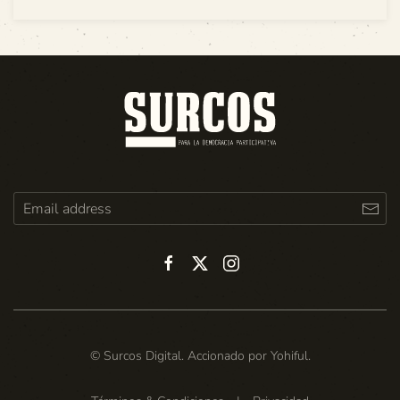
© Surcos Digital. Accionado por
Yohiful
.