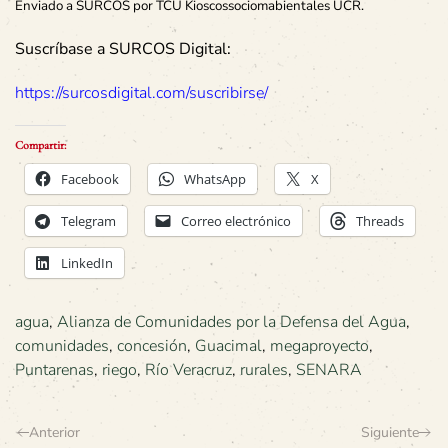
Enviado a SURCOS por TCU Kioscossociomabientales UCR.
Suscríbase a SURCOS Digital:
https://surcosdigital.com/suscribirse/
Compartir:
Facebook
WhatsApp
X
Telegram
Correo electrónico
Threads
LinkedIn
agua
,
Alianza de Comunidades por la Defensa del Agua
,
comunidades
,
concesión
,
Guacimal
,
megaproyecto
,
Puntarenas
,
riego
,
Río Veracruz
,
rurales
,
SENARA
Anterior
Siguiente