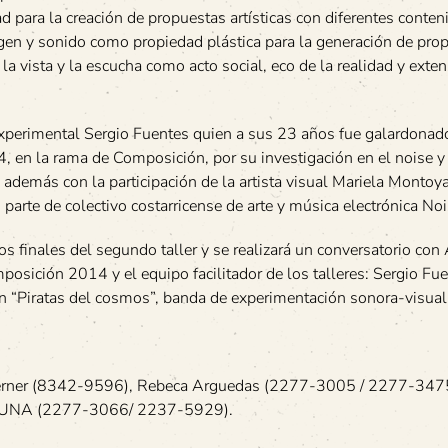
d para la creación de propuestas artísticas con diferentes conten
gen y sonido como propiedad plástica para la generación de pro
de la vista y la escucha como acto social, eco de la realidad y exte
experimental Sergio Fuentes quien a sus 23 años fue galardona
, en la rama de Composición, por su investigación en el noise 
demás con la participación de la artista visual Mariela Montoya
parte de colectivo costarricense de arte y música electrónica No
s finales del segundo taller y se realizará un conversatorio con
sición 2014 y el equipo facilitador de los talleres: Sergio Fue
on “Piratas del cosmos”, banda de experimentación sonora-visual
 Gerner (8342-9596), Rebeca Arguedas (2277-3005 / 2277-34
la UNA (2277-3066/ 2237-5929).