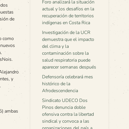
Foro analizará la situación
idos
actual y los desafíos en la
puestas
recuperación de territorios
nsión de
indígenas en Costa Rica
Investigación de la UCR
do como
demuestra que el impacto
y nuevos
del clima y la
,
contaminación sobre la
isNois.
salud respiratoria puede
aparecer semanas después
 Alejandro
Defensoría celebrará mes
ntes, y
histórico de la
.
Afrodescendencia
Sindicato UDECO Dos
Pinos denuncia doble
75) ambas
ofensiva contra la libertad
sindical y convoca a las
organizaciones del país a