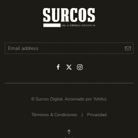
© Surcos Digital. Accionado por
Yohiful
.
Términos & Condiciones
|
Privacidad