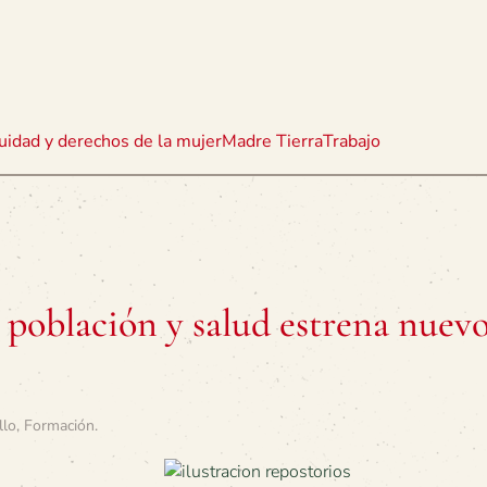
uidad y derechos de la mujer
Madre Tierra
Trabajo
 población y salud estrena nuev
llo
,
Formación
.