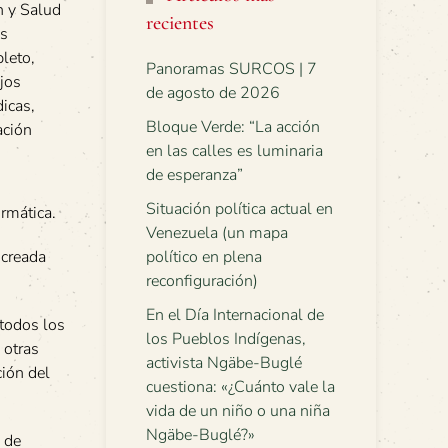
n y Salud
recientes
os
pleto,
Panoramas SURCOS | 7
ajos
de agosto de 2026
dicas,
Bloque Verde: “La acción
ación
en las calles es luminaria
de esperanza”
Situación política actual en
ormática.
Venezuela (un mapa
 creada
político en plena
reconfiguración)
En el Día Internacional de
 todos los
los Pueblos Indígenas,
 otras
activista Ngäbe-Buglé
ión del
cuestiona: «¿Cuánto vale la
vida de un niño o una niña
Ngäbe-Buglé?»
 de