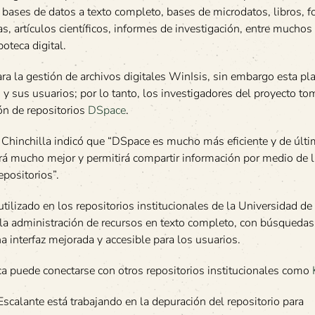
 bases de datos a texto completo, bases de microdatos, libros, fo
s, artículos científicos, informes de investigación, entre muchos 
teca digital.
para la gestión de archivos digitales WinIsis, sin embargo esta p
y sus usuarios; por lo tanto, los investigadores del proyecto to
ión de repositorios
DSpace
.
do Chinchilla indicó que “DSpace es mucho más eficiente y de últ
erá mucho mejor y permitirá compartir información por medio de 
epositorios”.
 utilizado en los repositorios institucionales de la Universidad de
s, la administración de recursos en texto completo, con búsqued
a interfaz mejorada y accesible para los usuarios.
eca puede conectarse con otros repositorios institucionales como
Escalante está trabajando en la depuración del repositorio para