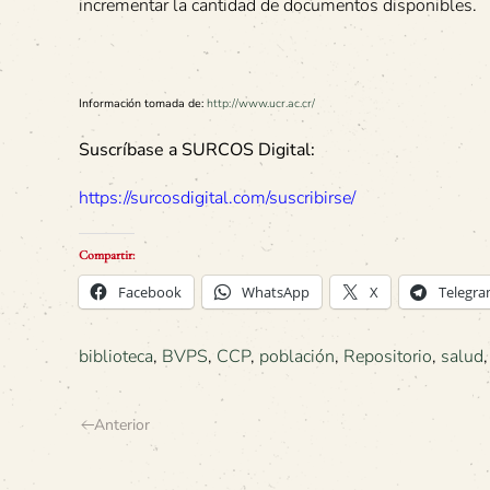
incrementar la cantidad de documentos disponibles.
Información tomada de:
http://www.ucr.ac.cr/
Suscríbase a SURCOS Digital:
https://surcosdigital.com/suscribirse/
Compartir:
Facebook
WhatsApp
X
Telegr
biblioteca
,
BVPS
,
CCP
,
población
,
Repositorio
,
salud
Anterior