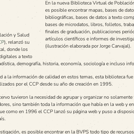
En la nueva Biblioteca Virtual de Població
es posible encontrar mapas, bases de dat
bibliográficas, bases de datos a texto com
bases de microdatos, libros, folletos, trab
finales de graduación, publicaciones perió
blación y Salud
artículos científicos e informes de investig
CP
), relanzó su
(ilustración elaborada por Jorge Carvajal).
tal, donde los
gitales a texto
ística, demografía, historia, economía, sociología e incluso inf
ad a la información de calidad en estos temas, esta biblioteca fue
ealizados por el CCP desde su año de creación en 1995.
cervo tuvieron la necesidad de agrupar y organizar no solamente
ores, sino también toda la información que había en la web y en
 fue como en 1996 el CCP lanzó su página web y puso a disposic
ís.
stigación, es posible encontrar en la BVPS todo tipo de recursos