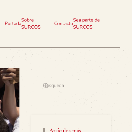
Sobre
Sea parte de
Portada
Contacto
SURCOS
SURCOS
Artículos más