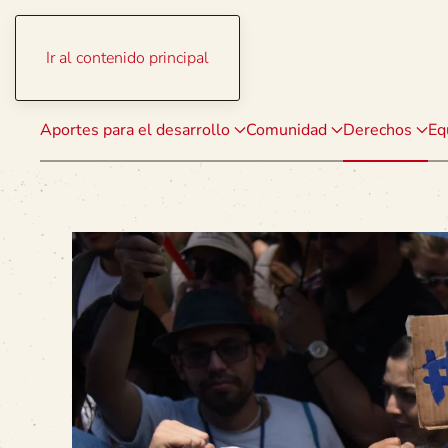
Ir al contenido principal
Aportes para el desarrollo
Comunidad
Derechos
Eq