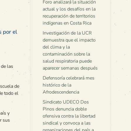
Foro analizará la situación
actual y los desafíos en la
recuperación de territorios
indígenas en Costa Rica
 por el
Investigación de la UCR
demuestra que el impacto
del clima y la
contaminación sobre la
salud respiratoria puede
 de las
aparecer semanas después
Defensoría celebrará mes
histórico de la
Escuela de
Afrodescendencia
de todo el
Sindicato UDECO Dos
Pinos denuncia doble
aís y
ofensiva contra la libertad
r sus
sindical y convoca a las
organizaciones del país a