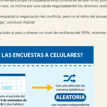
ión evidencia que la ciudadanía está consciente de que no es pos
por eso, se inclina por una salida negociadaentre los diversos sect
spalda la negociación del conflicto, pero no el retiro del proyec
elga”, concluyó Alpízar
a todo el país y ofrecen un nivel de confianza del 95%, mientras
.