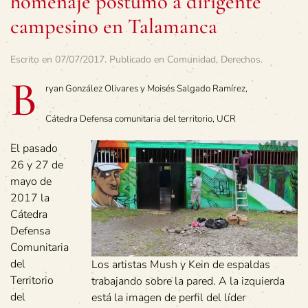
homenaje póstumo a dirigente
campesino en Talamanca
Escrito en
07/07/2017
. Publicado en
Comunidad
,
Derechos
.
B
ryan González Olivares y Moisés Salgado Ramírez,
Cátedra Defensa comunitaria del territorio, UCR
El pasado
26 y 27 de
mayo de
2017 la
Cátedra
Defensa
Comunitaria
del
Los artistas Mush y Kein de espaldas
Territorio
trabajando sobre la pared. A la izquierda
del
está la imagen de perfil del líder