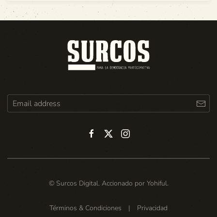
© Surcos Digital. Accionado por
Yohiful
.
Términos & Condiciones
|
Privacidad