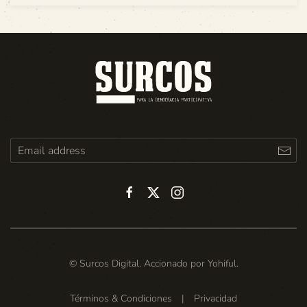
© Surcos Digital. Accionado por
Yohiful
.
Términos & Condiciones
|
Privacidad