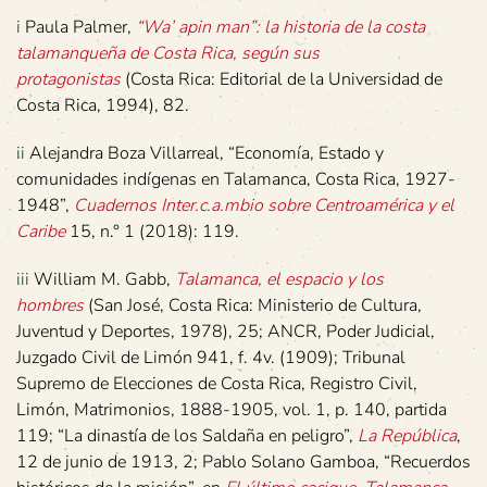
i
Paula Palmer,
“Wa’ apin man”: la historia de la costa
talamanqueña de Costa Rica, según sus
protagonistas
(Costa Rica: Editorial de la Universidad de
Costa Rica, 1994), 82.
ii
Alejandra Boza Villarreal, “Economía, Estado y
comunidades indígenas en Talamanca, Costa Rica, 1927-
1948”,
Cuadernos Inter.c.a.mbio sobre Centroamérica y el
Caribe
15, n.° 1 (2018): 119.
iii
William M. Gabb,
Talamanca, el espacio y los
hombres
(San José, Costa Rica: Ministerio de Cultura,
Juventud y Deportes, 1978), 25; ANCR, Poder Judicial,
Juzgado Civil de Limón 941, f. 4v. (1909); Tribunal
Supremo de Elecciones de Costa Rica, Registro Civil,
Limón, Matrimonios, 1888-1905, vol. 1, p. 140, partida
119; “La dinastía de los Saldaña en peligro”,
La República
,
12 de junio de 1913, 2; Pablo Solano Gamboa, “Recuerdos