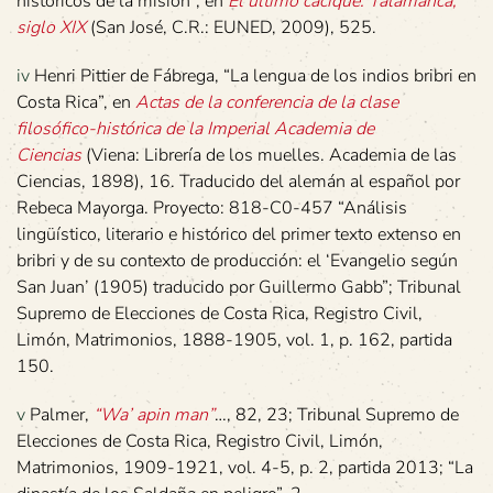
históricos de la misión”, en
El último cacique. Talamanca,
siglo XIX
(San José, C.R.: EUNED, 2009), 525.
iv
Henri Pittier de Fábrega, “La lengua de los indios bribri en
Costa Rica”, en
Actas de la conferencia de la clase
filosófico-histórica de la Imperial Academia de
Ciencias
(Viena: Librería de los muelles. Academia de las
Ciencias, 1898), 16. Traducido del alemán al español por
Rebeca Mayorga. Proyecto: 818-C0-457 “Análisis
lingüístico, literario e histórico del primer texto extenso en
bribri y de su contexto de producción: el ‘Evangelio según
San Juan’ (1905) traducido por Guillermo Gabb”; Tribunal
Supremo de Elecciones de Costa Rica, Registro Civil,
Limón, Matrimonios, 1888-1905, vol. 1, p. 162, partida
150.
v
Palmer,
“Wa’ apin man”
…, 82, 23; Tribunal Supremo de
Elecciones de Costa Rica, Registro Civil, Limón,
Matrimonios, 1909-1921, vol. 4-5, p. 2, partida 2013; “La