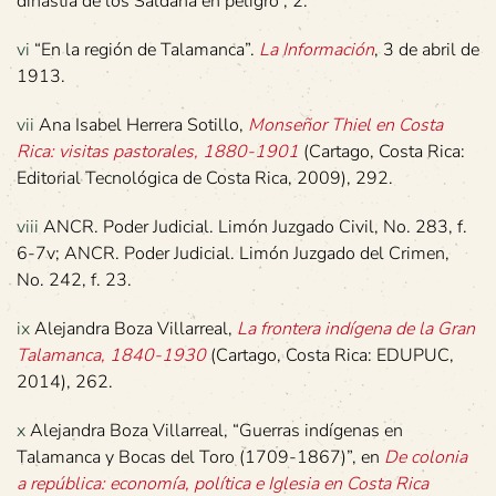
dinastía de los Saldaña en peligro”, 2.
vi
“En la región de Talamanca”.
La Información
, 3 de abril de
1913.
vii
Ana Isabel Herrera Sotillo,
Monseñor Thiel en Costa
Rica: visitas pastorales, 1880-1901
(Cartago, Costa Rica:
Editorial Tecnológica de Costa Rica, 2009), 292.
viii
ANCR. Poder Judicial. Limón Juzgado Civil, No. 283, f.
6-7v; ANCR. Poder Judicial. Limón Juzgado del Crimen,
No. 242, f. 23.
ix
Alejandra Boza Villarreal,
La frontera indígena de la Gran
Talamanca, 1840-1930
(Cartago, Costa Rica: EDUPUC,
2014), 262.
x
Alejandra Boza Villarreal, “Guerras indígenas en
Talamanca y Bocas del Toro (1709-1867)”, en
De colonia
a república: economía, política e Iglesia en Costa Rica