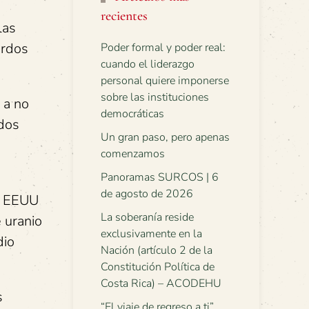
recientes
las
erdos
Poder formal y poder real:
cuando el liderazgo
personal quiere imponerse
sobre las instituciones
 a no
democráticas
ados
Un gran paso, pero apenas
comenzamos
Panoramas SURCOS | 6
de agosto de 2026
os EEUU
La soberanía reside
 uranio
exclusivamente en la
dio
Nación (artículo 2 de la
Constitución Política de
Costa Rica) – ACODEHU
s
“El viaje de regreso a ti”.