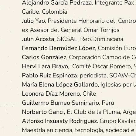
Alejandro García Pedraza
, Integrante Pax
Caribe, Colombia
Julio Yao
, Presidente Honorario del Centr
ex Asesor del General Omar Torrijos
Julin Acosta
, SICSAL, Rep.Dominicana
Fernando Bermúdez López
, Comisión Eur
Carlos González
, Corporación Campo de Co
Hervi Lara Bravo
, Comité Oscar Romero, 
Pablo Ruiz Espinoza
, periodista, SOAW-Ch
María Elena López Gallardo
, Iglesias por 
Leonora Díaz Moreno
, Chile
Guillermo Burneo Seminario
, Perú
Norberto Ganci,
El Club de la Pluma, Arge
Alfonso Insuasty Rodriguez
. Grupo Kavila
Maestría en ciencia, tecnología, sociedad 