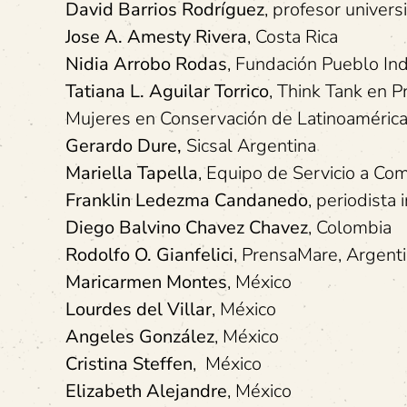
David Barrios Rodríguez
, profesor univer
Jose A. Amesty Rivera
, Costa Rica
Nidia Arrobo Rodas
, Fundación Pueblo In
Tatiana L. Aguilar Torrico
, Think Tank en 
Mujeres en Conservación de Latinoamérica y
Gerardo Dure,
Sicsal Argentina
Mariella Tapella
, Equipo de Servicio a Co
Franklin Ledezma Candanedo
, periodist
Diego Balvino Chavez Chavez
, Colombia
Rodolfo O. Gianfelici
, PrensaMare, Argent
Maricarmen Montes
, México
Lourdes del Villar
, México
Angeles González
, México
Cristina Steffen
, México
Elizabeth Alejandre
, México