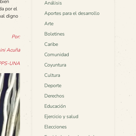
 bien
Análisis
a por el
Aportes para el desarrollo
nal digno
Arte
Boletines
Por:
Caribe
lini Acuña
Comunidad
EPPS-UNA
Coyuntura
Cultura
Deporte
Derechos
Educación
Ejercicio y salud
Elecciones