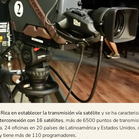
Rica en establecer la transmisión vía satélite
y se ha caracteri
terconexión con 16 satélites
, más de 6500 puntos de transmisi
ta, 24 oficinas en 20 países de Latinoamérica y Estados Unidos, 
 y tiene más de 110 programadores.