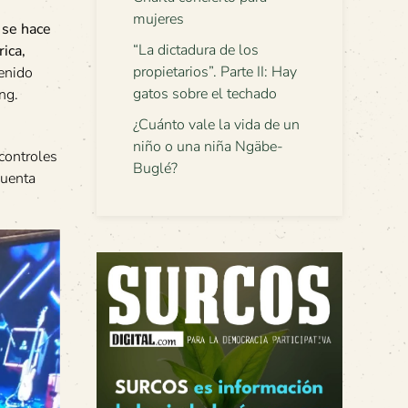
mujeres
 se hace
“La dictadura de los
ica,
propietarios”. Parte II: Hay
tenido
gatos sobre el techado
Ing.
¿Cuánto vale la vida de un
niño o una niña Ngäbe-
controles
Buglé?
cuenta