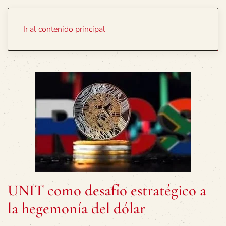
Portada
Temas
Ir al contenido principal
UNIT como desafío estratégico a
la hegemonía del dólar