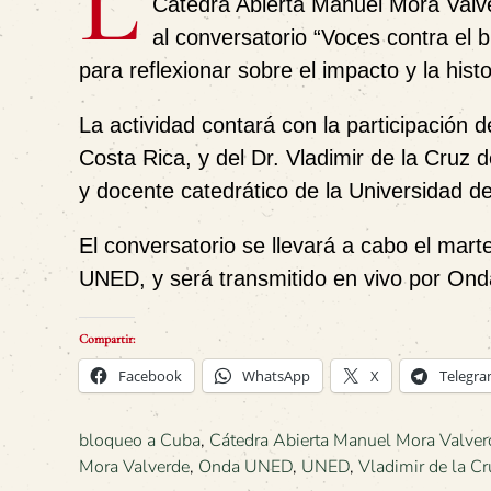
L
Cátedra Abierta Manuel Mora Valv
al conversatorio
“Voces contra el 
para reflexionar sobre el impacto y la his
La actividad contará con la participación 
Costa Rica, y del
Dr. Vladimir de la Cruz
y docente catedrático de la Universidad d
El conversatorio se llevará a cabo el
marte
UNED
, y será transmitido en vivo por
Ond
Compartir:
Facebook
WhatsApp
X
Telegr
bloqueo a Cuba
,
Cátedra Abierta Manuel Mora Valver
Mora Valverde
,
Onda UNED
,
UNED
,
Vladimir de la Cr