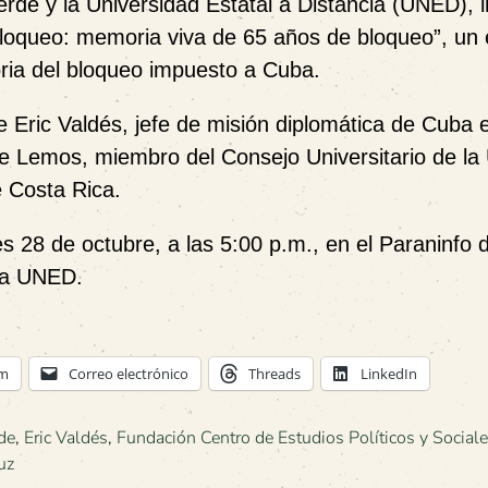
erde
y la
Universidad Estatal a Distancia (UNED)
, 
bloqueo: memoria viva de 65 años de bloqueo”
, un
toria del bloqueo impuesto a Cuba.
de
Eric Valdés
, jefe de misión diplomática de Cuba 
 de Lemos
, miembro del Consejo Universitario de l
e Costa Rica.
s 28 de octubre, a las 5:00 p.m.
, en el
Paraninfo d
a UNED
.
am
Correo electrónico
Threads
LinkedIn
de
,
Eric Valdés
,
Fundación Centro de Estudios Políticos y Social
uz