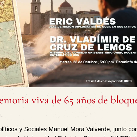
emoria viva de 65 años de bloqu
l
.
líticos y Sociales Manuel Mora Valverde
, junto co