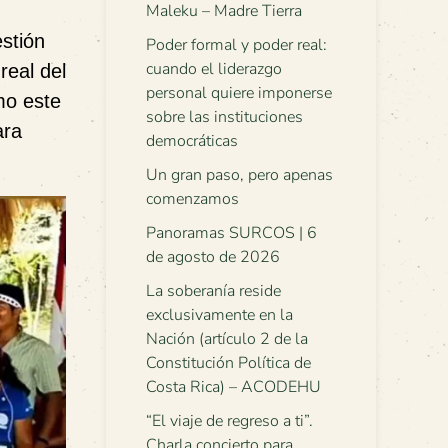
Maleku – Madre Tierra
stión
Poder formal y poder real:
cuando el liderazgo
real del
personal quiere imponerse
mo este
sobre las instituciones
ara
democráticas
Un gran paso, pero apenas
comenzamos
Panoramas SURCOS | 6
de agosto de 2026
La soberanía reside
exclusivamente en la
Nación (artículo 2 de la
Constitución Política de
Costa Rica) – ACODEHU
“El viaje de regreso a ti”.
Charla concierto para