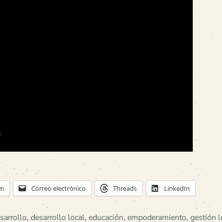
am
Correo electrónico
Threads
LinkedIn
sarrollo
,
desarrollo local
,
educación
,
empoderamiento
,
gestión l