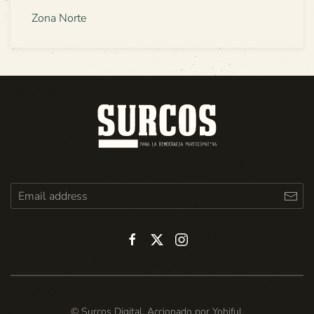
Zona Norte
© Surcos Digital. Accionado por
Yohiful
.