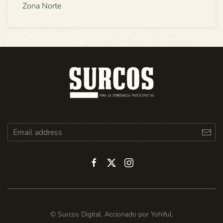
Zona Norte
© Surcos Digital. Accionado por
Yohiful
.