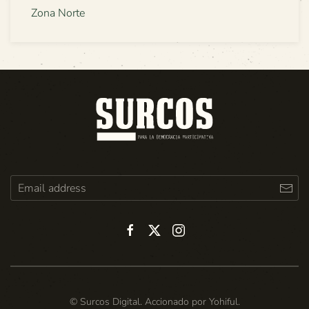
Zona Norte
© Surcos Digital. Accionado por
Yohiful
.