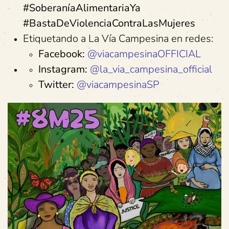
#SoberaníaAlimentariaYa
#BastaDeViolenciaContraLasMujeres
Etiquetando a La Vía Campesina en redes:
Facebook:
@viacampesinaOFFICIAL
Instagram:
@la_via_campesina_official
Twitter:
@viacampesinaSP