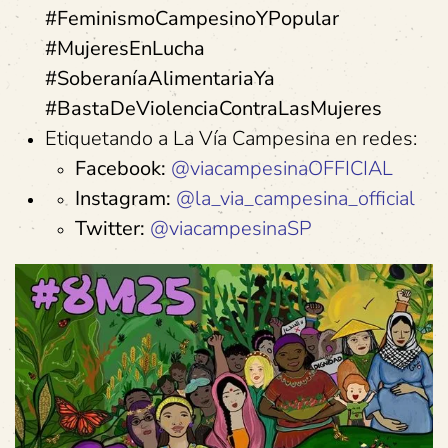
#FeminismoCampesinoYPopular
#MujeresEnLucha
#SoberaníaAlimentariaYa
#BastaDeViolenciaContraLasMujeres
Etiquetando a La Vía Campesina en redes:
Facebook:
@viacampesinaOFFICIAL
Instagram:
@la_via_campesina_official
Twitter:
@viacampesinaSP