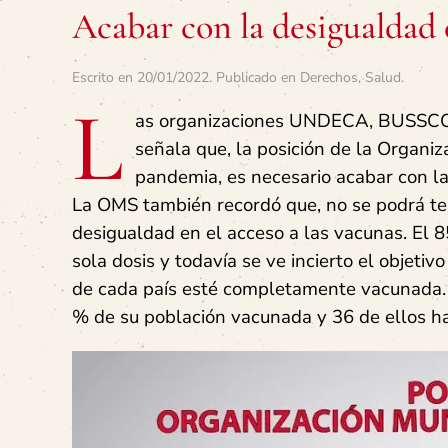
Acabar con la desigualdad
Escrito en
20/01/2022
. Publicado en
Derechos
,
Salud
.
L
as organizaciones UNDECA, BUSSCO 
señala que, la posición de la Organiz
pandemia, es necesario acabar con la
La OMS también recordó que, no se podrá ter
desigualdad en el acceso a las vacunas. El 8
sola dosis y todavía se ve incierto el objeti
de cada país esté completamente vacunada. N
% de su población vacunada y 36 de ellos 