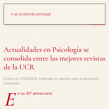
Portada
Temas
Ir al contenido principal
Actualidades en Psicología se
consolida entre las mejores revistas
de la UCR
Escrito en
17/08/2015
. Publicado en
Aportes para el desarrollo
,
Formación
.
E
n su 30º aniversario