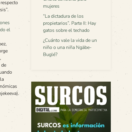
n respecto
mujeres
sis”.
“La dictadura de los
propietarios”. Parte II: Hay
gatos sobre el techado
¿Cuánto vale la vida de un
pez,
niño o una niña Ngäbe-
orge
Buglé?
,
 de
cuando
la
onómicas
jekeeva).