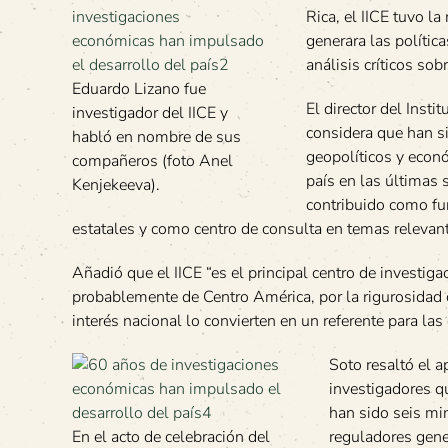
Rica, el IICE tuvo l
generara las polític
análisis críticos so
Eduardo Lizano fue
El director del Inst
investigador del IICE y
considera que han 
habló en nombre de sus
geopolíticos y econ
compañeros (foto Anel
país en las últimas 
Kenjekeeva).
contribuido como fu
estatales y como centro de consulta en temas relevan
Añadió que el IICE “es el principal centro de investig
probablemente de Centro América, por la rigurosidad c
interés nacional lo convierten en un referente para las
Soto resaltó el a
investigadores q
han sido seis min
En el acto de celebración del
reguladores gene