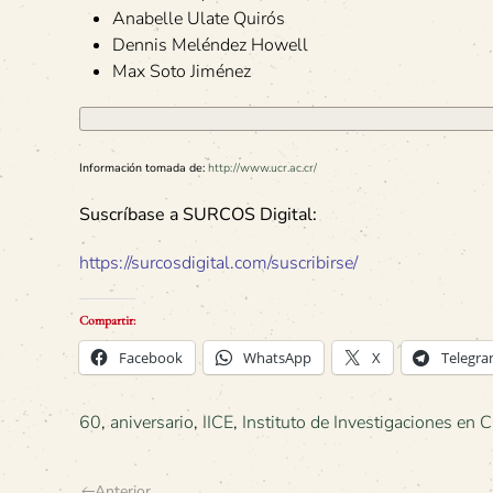
Anabelle Ulate Quirós
Dennis Meléndez Howell
Max Soto Jiménez
Información tomada de:
http://www.ucr.ac.cr/
Suscríbase a SURCOS Digital:
https://surcosdigital.com/suscribirse/
Compartir:
Facebook
WhatsApp
X
Telegr
60
,
aniversario
,
IICE
,
Instituto de Investigaciones en 
Anterior