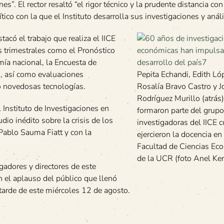
nes”. El rector resaltó “el rigor técnico y la prudente distancia co
ítico con la que el Instituto desarrolla sus investigaciones y análi
acó el trabajo que realiza el IICE
s trimestrales como el Pronóstico
mía nacional, la Encuesta de
, así como evaluaciones
Pepita Echandi, Edith Ló
do novedosas tecnologías.
Rosalía Bravo Castro y J
Rodríguez Murillo (atrás)
Instituto de Investigaciones en
formaron parte del grupo
io inédito sobre la crisis de los
investigadoras del IICE 
Pablo Sauma Fiatt y con la
ejercieron la docencia en 
Facultad de Ciencias Ec
de la UCR (foto Anel Ken
gadores y directores de este
on el aplauso del público que llenó
 tarde de este miércoles 12 de agosto.