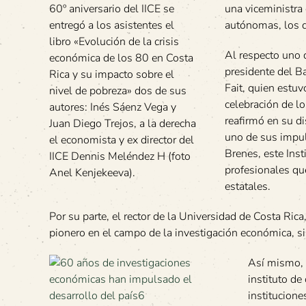
60º aniversario del IICE se
una viceministra 
entregó a los asistentes el
autónomas, los q
libro «Evolución de la crisis
Al respecto uno 
económica de los 80 en Costa
presidente del B
Rica y su impacto sobre el
Fait, quien estuv
nivel de pobreza» dos de sus
celebración de lo
autores: Inés Sáenz Vega y
reafirmó en su d
Juan Diego Trejos, a la derecha
uno de sus impul
el economista y ex director del
Brenes, este Inst
IICE Dennis Meléndez H (foto
profesionales q
Anel Kenjekeeva).
estatales.
Por su parte, el rector de la Universidad de Costa Ric
pionero en el campo de la investigación económica, sin
Así mismo, 
instituto de
institucione