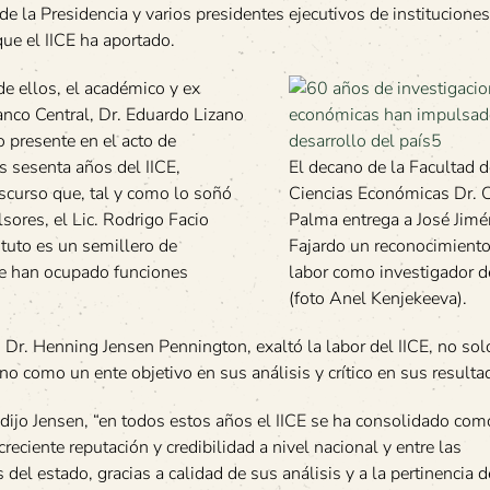
de la Presidencia y varios presidentes ejecutivos de instituciones
ue el IICE ha aportado.
de ellos, el académico y ex
anco Central, Dr. Eduardo Lizano
o presente en el acto de
s sesenta años del IICE,
El decano de la Facultad d
iscurso que, tal y como lo soñó
Ciencias Económicas Dr. 
sores, el Lic. Rodrigo Facio
Palma entrega a José Jimé
ituto es un semillero de
Fajardo un reconocimiento
ue han ocupado funciones
labor como investigador d
(foto Anel Kenjekeeva).
a, Dr. Henning Jensen Pennington, exaltó la labor del IICE, no so
o como un ente objetivo en sus análisis y crítico en sus resulta
dijo Jensen, “en todos estos años el IICE se ha consolidado com
 creciente reputación y credibilidad a nivel nacional y entre las
s del estado, gracias a calidad de sus análisis y a la pertinencia 