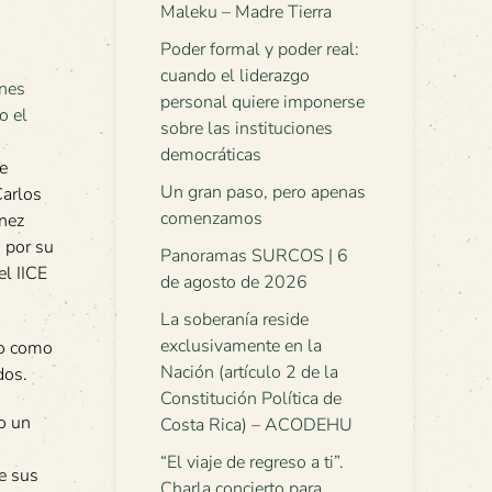
Maleku – Madre Tierra
Poder formal y poder real:
cuando el liderazgo
personal quiere imponerse
sobre las instituciones
democráticas
e
Un gran paso, pero apenas
Carlos
comenzamos
nez
 por su
Panoramas SURCOS | 6
el IICE
de agosto de 2026
La soberanía reside
exclusivamente en la
lo como
Nación (artículo 2 de la
dos.
Constitución Política de
o un
Costa Rica) – ACODEHU
“El viaje de regreso a ti”.
de sus
Charla concierto para