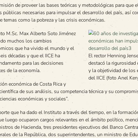
a misión de proveer las bases teóricas y metodológicas para que e
as públicas necesarias para impulsar el desarrollo del país, así c
bre temas como la pobreza y las crisis económicas.
ituto M.Sc. Max Alberto Soto Jiménez
sido muchos los cambios
ómicos que ha vivido el mundo y el
seis décadas y que el IICE ha
El rector Henning Jens
ndamento para las decisiones
destacó la rigurosidad c
tes de la economía.
y la objetividad de los
del IICE (foto Anel Ken
ación económica de Costa Rica y
ientífica de sus análisis, su competencia técnica y su compromi
 ciencias económicas y sociales”.
porte que ha dado el Instituto a través del tiempo, en la formació
ue luego ocuparon cargos relevantes en el ámbito político, men
istros de Hacienda, tres presidentes ejecutivos del Banco Centra
rales de la República, dos superintendentes, un ministro de Edu