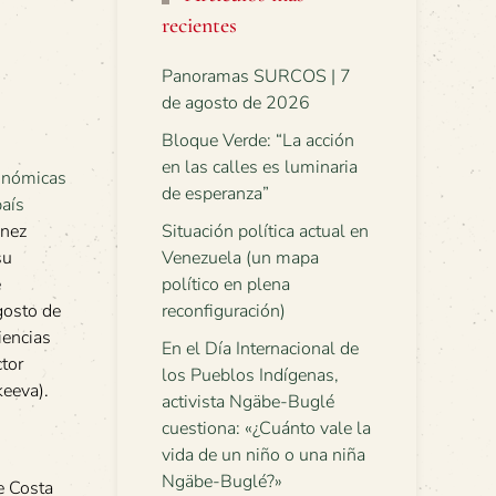
recientes
Panoramas SURCOS | 7
de agosto de 2026
Bloque Verde: “La acción
en las calles es luminaria
de esperanza”
énez
Situación política actual en
su
Venezuela (un mapa
e
político en plena
gosto de
reconfiguración)
iencias
En el Día Internacional de
tor
los Pueblos Indígenas,
keeva).
activista Ngäbe-Buglé
cuestiona: «¿Cuánto vale la
vida de un niño o una niña
Ngäbe-Buglé?»
e Costa