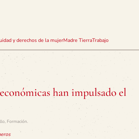
uidad y derechos de la mujer
Madre Tierra
Trabajo
s económicas han impulsado el
llo
,
Formación
.
neros