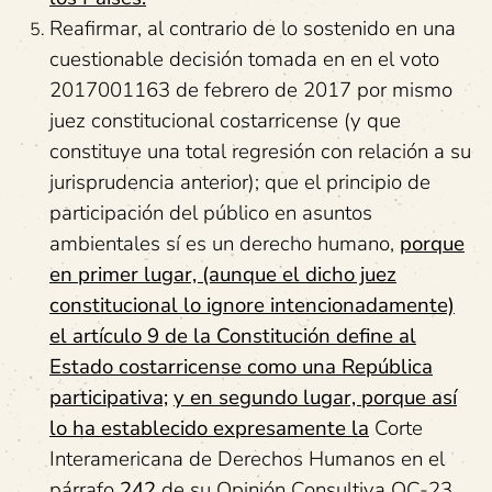
Reafirmar, al contrario de lo sostenido en una
cuestionable decisión tomada en en el voto
2017001163 de febrero de 2017 por mismo
juez constitucional costarricense (y que
constituye una total regresión con relación a su
jurisprudencia anterior); que el principio de
participación del público en asuntos
ambientales sí es un derecho humano,
porque
en primer lugar, (aunque el dicho juez
constitucional lo ignore intencionadamente)
el artículo 9 de la Constitución define al
Estado costarricense como una República
participativa;
y en segundo lugar, porque así
lo ha establecido expresamente la
Corte
Interamericana de Derechos Humanos en el
párrafo
242
de su Opinión Consultiva OC-23,