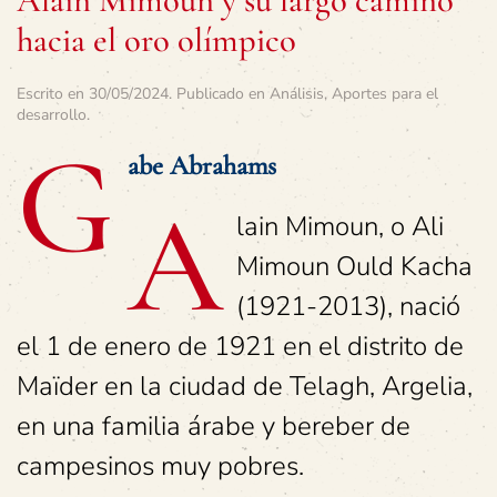
Alain Mimoun y su largo camino
hacia el oro olímpico
Escrito en
30/05/2024
. Publicado en
Análisis
,
Aportes para el
desarrollo
.
G
abe Abrahams
A
lain Mimoun, o Ali
Mimoun Ould Kacha
(1921-2013), nació
el 1 de enero de 1921 en el distrito de
Maïder en la ciudad de Telagh, Argelia,
en una familia árabe y bereber de
campesinos muy pobres.