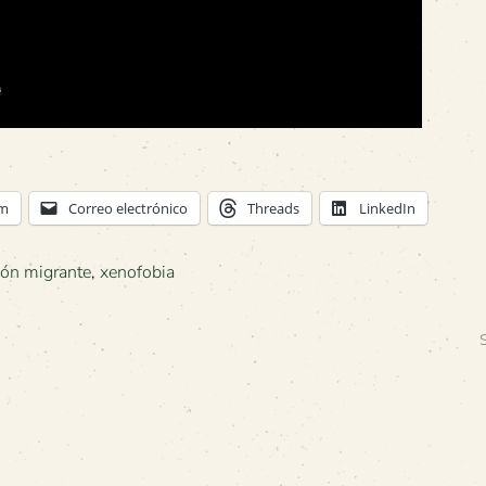
am
Correo electrónico
Threads
LinkedIn
ión migrante
,
xenofobia