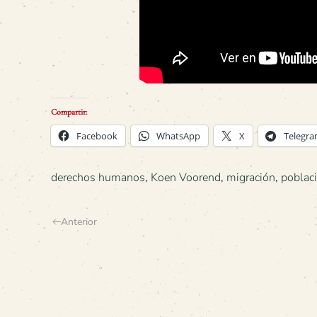
Compartir:
Facebook
WhatsApp
X
Telegr
derechos humanos
,
Koen Voorend
,
migración
,
poblac
Anterior