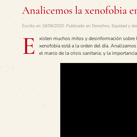
Analicemos la xenofobia en 
Escrito en
16/06/2020
. Publicado en
Derechos
,
Equidad y de
E
xisten muchos mitos y desinformación sobre l
xenofobia está a la orden del día. Analizamo
el marco de la crisis sanitaria; y la importanc