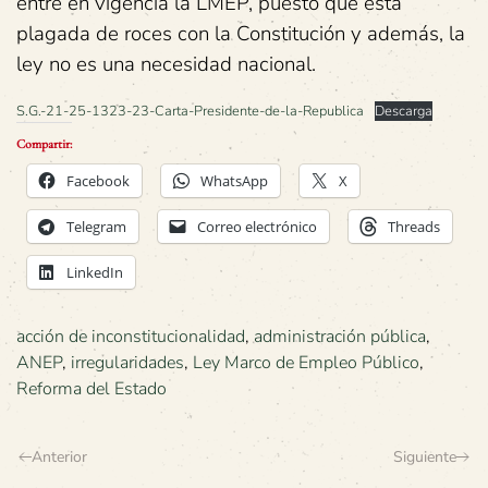
entre en vigencia la LMEP, puesto que está
plagada de roces con la Constitución y además, la
ley no es una necesidad nacional.
S.G.-21-25-1323-23-Carta-Presidente-de-la-Republica
Descarga
Compartir:
Facebook
WhatsApp
X
Telegram
Correo electrónico
Threads
LinkedIn
acción de inconstitucionalidad
,
administración pública
,
ANEP
,
irregularidades
,
Ley Marco de Empleo Público
,
Reforma del Estado
Anterior
Siguiente