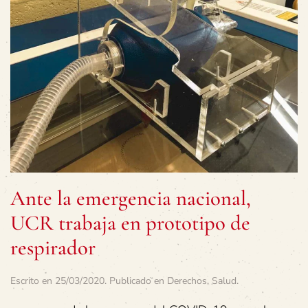
Ante la emergencia nacional,
UCR trabaja en prototipo de
respirador
Escrito en
25/03/2020
. Publicado en
Derechos
,
Salud
.