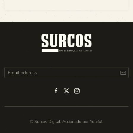
© Surcos Digital. Accionado por
Yohiful
.