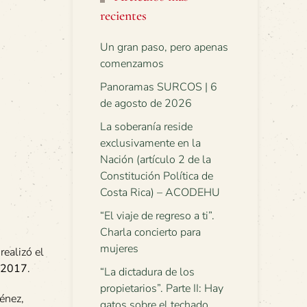
recientes
Un gran paso, pero apenas
comenzamos
Panoramas SURCOS | 6
de agosto de 2026
La soberanía reside
exclusivamente en la
Nación (artículo 2 de la
Constitución Política de
Costa Rica) – ACODEHU
“El viaje de regreso a ti”.
Charla concierto para
mujeres
realizó el
o 2017
.
“La dictadura de los
propietarios”. Parte II: Hay
énez,
gatos sobre el techado