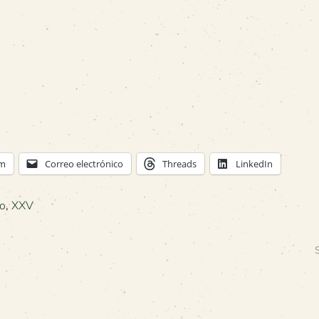
am
Correo electrónico
Threads
LinkedIn
o
,
XXV