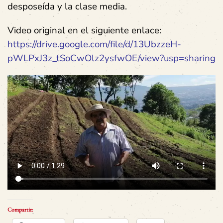
desposeída y la clase media.
Video original en el siguiente enlace:
https://drive.google.com/file/d/13UbzzeH-
pWLPxJ3z_tSoCwOlz2ysfwOE/view?usp=sharing
Compartir: