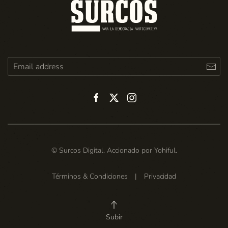
© Surcos Digital. Accionado por
Yohiful
.
Términos & Condiciones
|
Privacidad
Subir