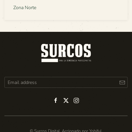
Zona Norte
© Surcos Digital. Accionado por
Yohiful
.