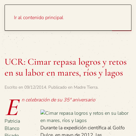
Portada
Temas
Ir al contenido principal
UCR: Cimar repasa logros y retos
en su labor en mares, ríos y lagos
Escrito en
09/12/2014
. Publicado en
Madre Tierra
.
E
n celebración de su 35º aniversario
Patricia
Durante la expedición científica al Golfo
Blanco
Dulce, en mayo de 2012, las
Picado