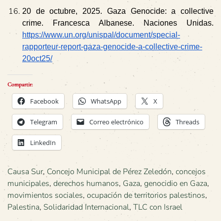
20 de octubre, 2025. Gaza Genocide: a collective
crime. Francesca Albanese. Naciones Unidas.
https://www.un.org/unispal/document/special-
rapporteur-report-gaza-genocide-a-collective-crime-
20oct25/
Compartir:
Facebook
WhatsApp
X
Telegram
Correo electrónico
Threads
LinkedIn
Causa Sur
,
Concejo Municipal de Pérez Zeledón
,
concejos
municipales
,
derechos humanos
,
Gaza
,
genocidio en Gaza
,
movimientos sociales
,
ocupación de territorios palestinos
,
Palestina
,
Solidaridad Internacional
,
TLC con Israel