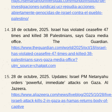
https://semanariouniversidad.com/mundo/instituto-de-
investigaciones-juridicas-ucr-repudia-acciones-
abiertamente-genocidas-de-israel-contra-el-pueblo-
palestino/
18 de octubre, 2025. Israel has violated ceasefire 47
times and killed 38 Palestinians, says Gaza media
office. The Guardian.
https://www.theguardian.com/world/2025/oct/18/israel-
has-violated-ceasefire-47-times-and-killed-38-
palestinians-says-gaza-media-office?
utm_source=chatgpt.com
28 de octubre, 2025. Updates: Israel PM Netanyahu
orders ‘powerful, immediate’ attacks on Gaza.
Al
Jazeera.
https://www.aljazeera.com/news/liveblog/2025/10/28/live
israeli-attack-kills-2-in-gaza-as-hamas-returns-body-of-
captive