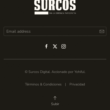
© Surcos Digital. Accionado por
Yohiful
.
Términos & Condiciones
|
Privacidad
Subir