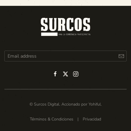
© Surcos Digital. Accionado por
Yohiful
.
Términos & Condiciones
|
Privacidad