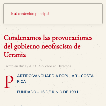
Portada
Temas
Ir al contenido principal
Condenamos las provocaciones
del gobierno neofascista de
Ucrania
Escrito en
04/05/2023
. Publicado en
Derechos
.
P
ARTIDO VANGUARDIA POPULAR – COSTA
RICA
FUNDADO – 16 DE JUNIO DE 1931