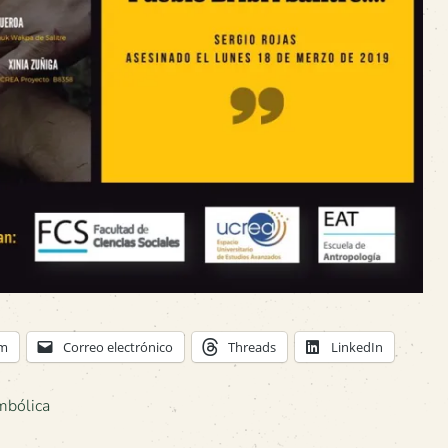
am
Correo electrónico
Threads
LinkedIn
imbólica