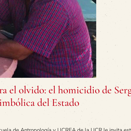
a el olvido: el homicidio de Ser
simbólica del Estado
scuela de Antropología y UCREA de la UCR le invita es